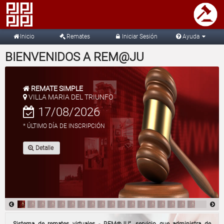
Inicio
Remates
Iniciar Sesión
Ayuda
BIENVENIDOS A REM@JU
REMATE SIMPLE
VILLA MARIA DEL TRIUNFO
17/08/2026
* ÚLTIMO DÍA DE INSCRIPCIÓN
Detalle
Sistema de remates virtuales - REM@JU”, servicio que administra de